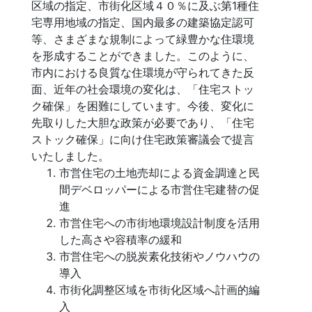
区域の指定、市街化区域４０％に及ぶ第1種住
宅専用地域の指定、国内最多の建築協定認可
等、さまざまな規制によって緑豊かな住環境
を形成することができました。このように、
市内における良質な住環境が守られてきた反
面、近年の社会環境の変化は、「住宅ストッ
ク確保」を困難にしています。今後、変化に
先取りした大胆な政策が必要であり、「住宅
ストック確保」に向け住宅政策審議会で提言
いたしました。
市営住宅の土地売却による資金調達と民
間デベロッパーによる市営住宅建替の促
進
市営住宅への市街地環境設計制度を活用
した高さや容積率の緩和
市営住宅への脱炭素化技術やノウハウの
導入
市街化調整区域を市街化区域へ計画的編
入