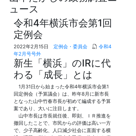
ュース
令和4年横浜市会第1回
定例会
2022年2月15日
定例会・委員会
令和4
年2月号号外
新生「横浜」のIRに代
わる「成長」とは
1月31日から始まった令和4年横浜市会第1
回定例会（予算議会）は、昨年8月に新市長
となった山中竹春市長が初めて編成する予算
案であり、大いに注目します。
山中市長は市長就任後、即刻、ＩＲ推進を
撤回したことで、市民からの評価は高い一方
で、少子高齢化、人口減少社会に直面する横