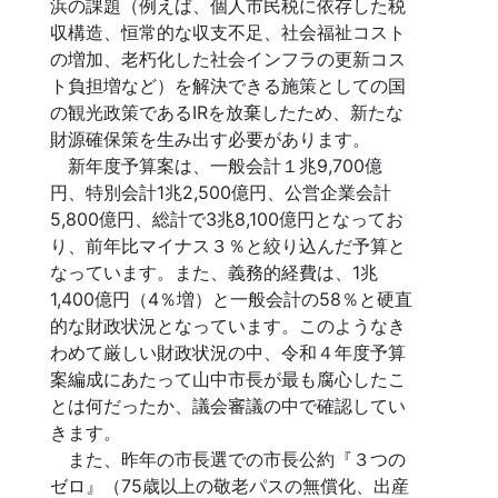
浜の課題（例えば、個人市民税に依存した税
収構造、恒常的な収支不足、社会福祉コスト
の増加、老朽化した社会インフラの更新コス
ト負担増など）を解決できる施策としての国
の観光政策であるIRを放棄したため、新たな
財源確保策を生み出す必要があります。
新年度予算案は、一般会計１兆9,700億
円、特別会計1兆2,500億円、公営企業会計
5,800億円、総計で3兆8,100億円となってお
り、前年比マイナス３％と絞り込んだ予算と
なっています。また、義務的経費は、1兆
1,400億円（4％増）と一般会計の58％と硬直
的な財政状況となっています。このようなき
わめて厳しい財政状況の中、令和４年度予算
案編成にあたって山中市長が最も腐心したこ
とは何だったか、議会審議の中で確認してい
きます。
また、昨年の市長選での市長公約『３つの
ゼロ』（75歳以上の敬老パスの無償化、出産