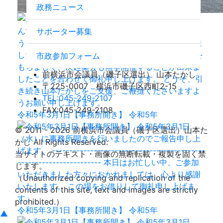
政務ニュース
サポーター募集
市政参加フォーム
前横浜市会議員（磯子区選出）
山本たかし
〒225-0007 横浜市磯子区西町2-15
TEL:045-249-2107
FAX:045-249-2108
令和5年3月1日【事務所開き】 令和5年
© 2011 - 2026 前横浜市会議員（磯子区選出）山本た
かし All Rights Reserved.
当サイトのテキスト・画像の無断転載・複製を固く禁
じます。
（Unauthorized copying and replication of the
contents of this site, text and images are strictly
prohibited.）
令和5年3月1日【事務所開き】 令和5年
▲