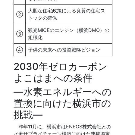
大胆な住宅政策による良質の住宅ス
②
トックの確保
観光MICEのエンジン（横浜DMO）の
③
組織化
④
子供の未来への投資戦略ビジョン
2030年ゼロカーボン
よこはまへの条件
―水素エネルギーへの
置換に向けた横浜市の
挑戦―
昨年11月に、横浜市はENEOS株式会社との
水素サプライチェーン構築に向けた連携協定