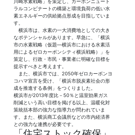
川崎水素戦略」を策定し、カーボンニュート
ラルコンビナートの構築と環境負荷の低い水
素エネルギーの供給拠点形成を目指していま
す。
横浜市は、水素の一大消費地としての大き
なポテンシャルがあります。早急に、「横浜
市の水素戦略（仮題―横浜市における水素活
用によるゼロカーボンシティ横浜戦略）」を
策定し、行政・市民・事業者に明確な目標を
提示すべきと考えます。
また、横浜市では、2050年ゼロカーボンヨ
コハマ宣言を受け、「横浜市脱炭素社会の形
成を推進する条例」をつくりました。
横浜市が2013年度比－50％と温室効果ガス
削減という高い目標を掲げる以上、温暖化対
策統括本部の強力な指導力が問われていま
す。また、横浜商工会議所などの市内経済界
との強力な連携が必要です。
「住宅ストック確保」