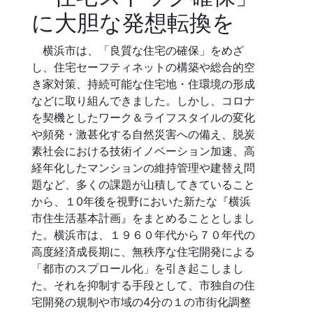
に大胆な発想転換を
横浜市は、「良質な住宅の確保」をめざ
し、住宅セーフティネットの構築や総合的空
き家対策、持続可能な住宅地・住環境の形成
などに取り組んできました。しかし、コロナ
を契機としたワーク＆ライフスタイルの変化
や頻発・激甚化する自然災害への備え、脱炭
素社会における技術イノベーション加速、高
経年化したマンションの維持管理や建替え問
題など、多くの課題が山積してきていること
から、１0年後を視野においた新たな『横浜
市住生活基本計画』をまとめることとしまし
た。横浜市は、１９６０年代から７０年代の
高度経済成長期に、無秩序な住宅開発による
「都市のスプロール化」を引き起こしまし
た。それを抑制する手段として、市独自の住
宅開発の規制や市域の4分の１の市街化調整