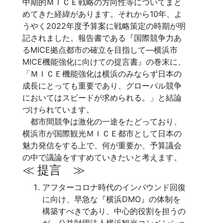
中期的ＭＩＣＥ戦略の方向性等についてまと
めてきた経緯があります。それから10年、よ
うやく2022年度予算案に戦略策定の時期が明
記されました。報告書である『国際競争力あ
るMICE拠点都市の確立を目指して―横浜市
MICE機能強化に向けての提言書』の巻末に、
「ＭＩＣＥ機能強化は横浜のみならず日本の
成長にとっても重要であり、グローバル競争
においてはスピードが求められる。」と結論
づけられています。
都市間競争は激化の一途をたどっており、
横浜市が国際観光ＭＩＣＥ都市として日本の
魅力発信をする上で、何が重要か、予算議会
の中で議論をすすめていきたいと考えます。
≪ 提言 ≫
アフターコロナ時代のインバウンド回復
に向け、早急な『横浜DMO』の体制を
構築すべきであり、中心的役割を担うの