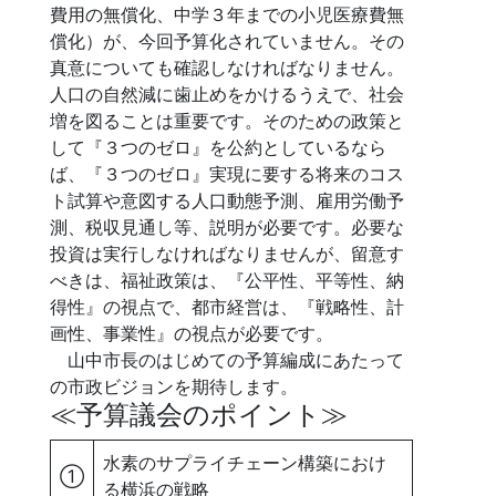
費用の無償化、中学３年までの小児医療費無
償化）が、今回予算化されていません。その
真意についても確認しなければなりません。
人口の自然減に歯止めをかけるうえで、社会
増を図ることは重要です。そのための政策と
して『３つのゼロ』を公約としているなら
ば、『３つのゼロ』実現に要する将来のコス
ト試算や意図する人口動態予測、雇用労働予
測、税収見通し等、説明が必要です。必要な
投資は実行しなければなりませんが、留意す
べきは、福祉政策は、『公平性、平等性、納
得性』の視点で、都市経営は、『戦略性、計
画性、事業性』の視点が必要です。
山中市長のはじめての予算編成にあたって
の市政ビジョンを期待します。
≪予算議会のポイント≫
水素のサプライチェーン構築におけ
①
る横浜の戦略