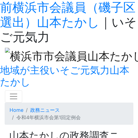
前横浜市会議員（磯子区
選出）山本たかし
｜いそ
ご元気力
地域が主役
いそご
元気力
山本
たかし
Home
政務ニュース
令和4年横浜市会第1回定例会
山本たかしの
政務調査ニ