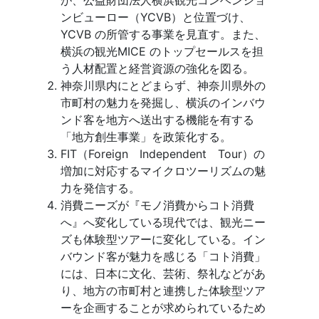
が、公益財団法人横浜観光コンベンショ
ンビューロー（YCVB）と位置づけ、
YCVB の所管する事業を見直す。また、
横浜の観光MICE のトップセールスを担
う人材配置と経営資源の強化を図る。
神奈川県内にとどまらず、神奈川県外の
市町村の魅力を発掘し、横浜のインバウ
ンド客を地方へ送出する機能を有する
「地方創生事業」を政策化する。
FIT（Foreign Independent Tour）の
増加に対応するマイクロツーリズムの魅
力を発信する。
消費ニーズが『モノ消費からコト消費
へ』へ変化している現代では、観光ニー
ズも体験型ツアーに変化している。イン
バウンド客が魅力を感じる「コト消費」
には、日本に文化、芸術、祭礼などがあ
り、地方の市町村と連携した体験型ツア
ーを企画することが求められているため