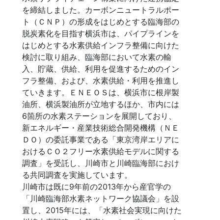
を締結しました。カーボンニュートラルポー
ト（ＣＮＰ）の形成をはじめとする臨海部の
脱炭素化を目指す横浜市は、パイプラインを
はじめとする水素供給インフラ整備に向けた
検討に取り組み、臨海部において水素の輸
入、貯蔵、供給、利用を促進するためのイン
フラ整備、および、水素供給・利用を推進し
ていきます。ＥＮＥＯＳは、横浜市に根岸製
油所、横浜製油所が立地するほか、市内には
6箇所の水素ステーションを展開しており、
新エネルギー・産業技術総合開発機構（ＮＥ
ＤＯ）の委託事業である「東京湾岸エリアに
おけるＣＯ２フリー水素供給モデルに関する
調査」を受託し、川崎市と川崎臨海部におけ
る共同調査を実施しています。
川崎市は既に9年前の2013年から産官学の
「川崎臨海部水素ネットワーク協議会」を設
置し、2015年には、「水素社会実現に向けた