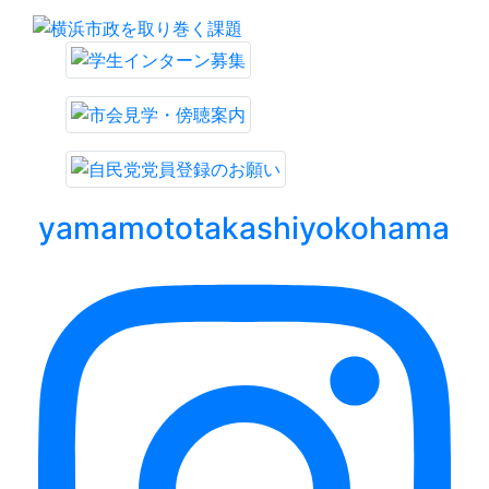
yamamototakashiyokohama