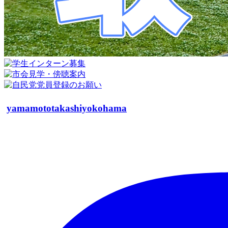
yamamototakashiyokohama