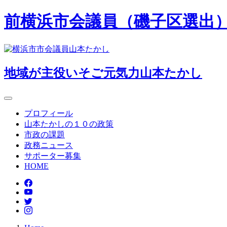
前横浜市会議員（磯子区選出
地域が主役
いそご
元気力
山本たかし
プロフィール
山本たかしの１０の政策
市政の課題
政務ニュース
サポーター募集
HOME