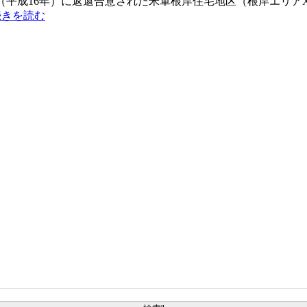
04年（平成16年）に返還合意された米軍根岸住宅地区（根岸エ
続きを読む