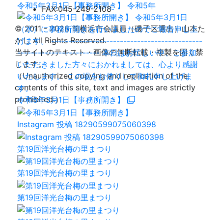
令和5年3月1日【事務所開き】 令和5年
FAX:045-249-2108
© 2011 - 2026 前横浜市会議員（磯子区選出）山本た
かし All Rights Reserved.
当サイトのテキスト・画像の無断転載・複製を固く禁
じます。
（Unauthorized copying and replication of the
contents of this site, text and images are strictly
prohibited.）
令和5年3月1日【事務所開き】
Instagram 投稿 18290599075060398
第19回洋光台梅の里まつり
第19回洋光台梅の里まつり
第19回洋光台梅の里まつり