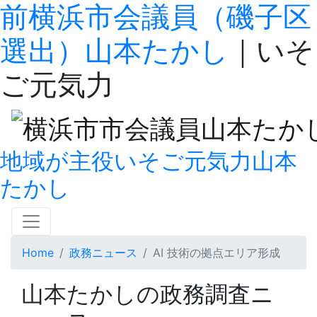
前横浜市会議員（磯子区
選出）山本たかし
｜いそ
ご元気力
地域が主役
いそご
元気力
山本
たかし
Home
政務ニュース
AI 技術の拠点エリア形成
山本たかしの
政務調査ニ