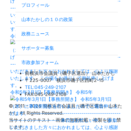
プロフィール
山本たかしの１０の政策
政務ニュース
令和5年3月1日【事務所開き】 令和5年
サポーター募集
市政参加フォーム
前横浜市会議員（磯子区選出）
山本たかし
〒225-0007 横浜市磯子区西町2-15
TEL:045-249-2107
令和5年3月1日【事務所開き】 令和5年
FAX:045-249-2108
© 2011 - 2026 前横浜市会議員（磯子区選出）山本た
かし All Rights Reserved.
当サイトのテキスト・画像の無断転載・複製を固く禁
じます。