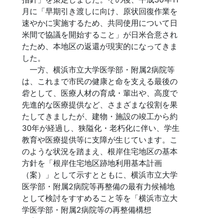
月に「早期引き渡しに向け、原状回復作業を
速やかに実施するため、共同使用について日
米間で協議を開始すること」が日米合意され
たため、本地区の返還が現実的になってきま
した。
一方、横浜市立大学医学部・附属2病院等
は、これまで市民の健康と命を支える最後の
砦として、医療人材の育成・輩出や、高度で
先進的な医療提供など、さまざまな役割を果
たしてきましたが、建物・施設の竣工から約
30年が経過し、狭隘化・老朽化に伴い、学生
教育や医療提供等に支障が生じています。こ
のような状況を踏まえ、根岸住宅地区の基本
方針を「根岸住宅地区跡地利用基本計画
（案）」として示すとともに、横浜市立大学
医学部・附属2病院等再整備の最有力候補地
として検討をすすめること等を「横浜市立大
学医学部・附属2病院等の再整備構想