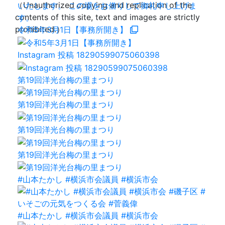
（Unauthorized copying and replication of the
contents of this site, text and images are strictly
prohibited.）
令和5年3月1日【事務所開き】
Instagram 投稿 18290599075060398
第19回洋光台梅の里まつり
第19回洋光台梅の里まつり
第19回洋光台梅の里まつり
第19回洋光台梅の里まつり
#山本たかし #横浜市会議員 #横浜市会
#山本たかし #横浜市会議員 #横浜市会