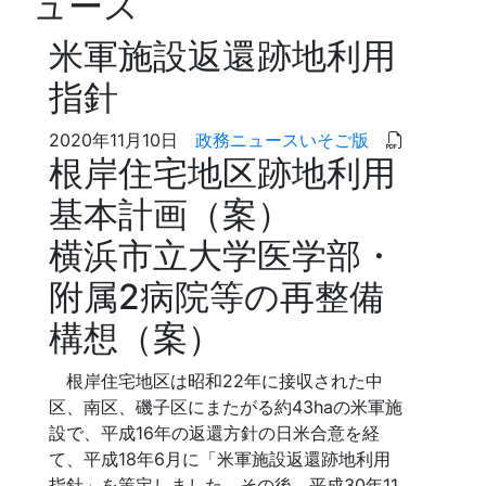
ュース
米軍施設返還跡地利用
指針
2020年11月10日
政務ニュースいそご版
根岸住宅地区跡地利用
基本計画（案）
横浜市立大学医学部・
附属2病院等の再整備
構想（案）
根岸住宅地区は昭和22年に接収された中
区、南区、磯子区にまたがる約43haの米軍施
設で、平成16年の返還方針の日米合意を経
て、平成18年6月に「米軍施設返還跡地利用
指針」を策定しました。その後、平成30年11