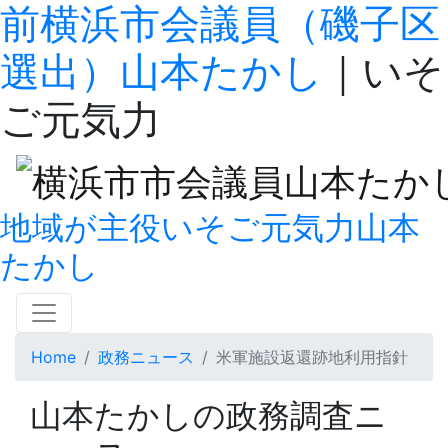
前横浜市会議員（磯子区
選出）山本たかし
｜いそ
ご元気力
地域が主役
いそご
元気力
山本
たかし
Home
政務ニュース
米軍施設返還跡地利用指針
山本たかしの
政務調査ニ